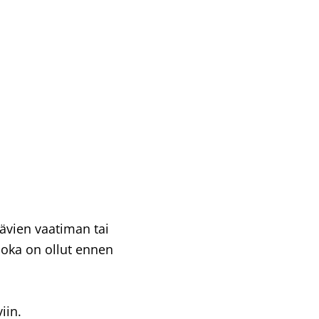
tävien vaatiman tai
 joka on ollut ennen
iin.