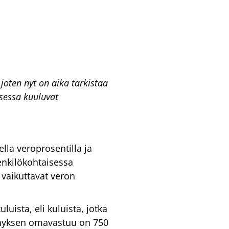
joten nyt on aika tarkistaa
ksessa kuuluvat
lla veroprosentilla ja
enkilökohtaisessa
vaikuttavat veron
ista, eli kuluista, jotka
nnyksen omavastuu on 750