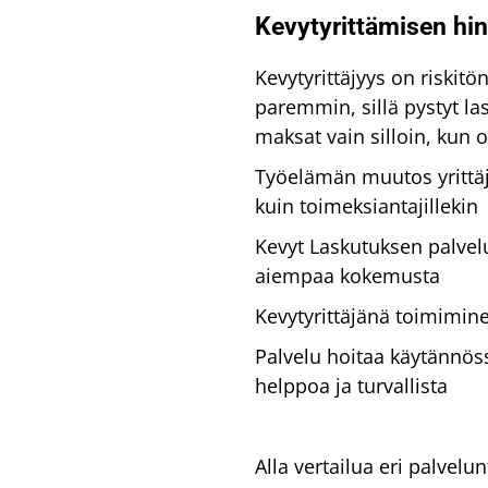
Kevytyrittämisen hin
Kevytyrittäjyys on riskit
paremmin, sillä pystyt la
maksat vain silloin, kun o
Työelämän muutos yrittäj
kuin toimeksiantajillekin
Kevyt Laskutuksen palvel
aiempaa kokemusta
Kevytyrittäjänä toimimin
Palvelu hoitaa käytännöss
helppoa ja turvallista
Alla vertailua eri palvelu