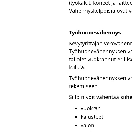
(työkalut, koneet ja laitt
Vähennyskelpoisia ovat v
Työhuonevähennys
Kevytyrittäjän verovähen
Työhuonevähennyksen voi
tai olet vuokrannut erillis
kuluja.
Työhuonevähennyksen voi
tekemiseen.
Silloin voit vähentää siih
vuokran
kalusteet
valon