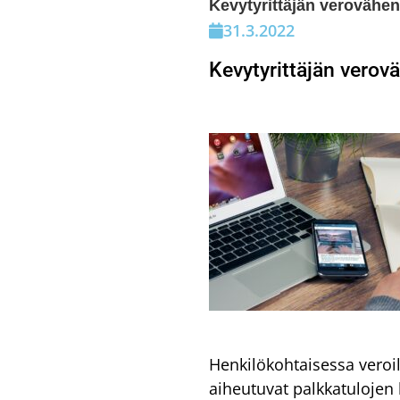
Kevytyrittäjän verovähe
31.3.2022
Kevytyrittäjän verov
Henkilökohtaisessa veroil
aiheutuvat palkkatuloje