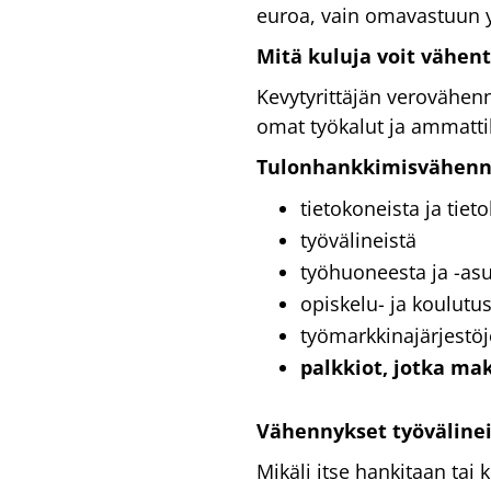
euroa, vain omavastuun y
Mitä kuluja voit vähen
Kevytyrittäjän verovähen
omat työkalut ja ammattik
Tulonhankkimisvähenny
tietokoneista ja tiet
työvälineistä
työhuoneesta ja -as
opiskelu- ja koulut
työmarkkinajärjestö
palkkiot, jotka mak
Vähennykset työvälinei
Mikäli itse hankitaan tai 