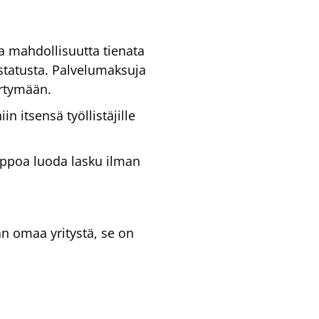
ja mahdollisuutta tienata
 statusta. Palvelumaksuja
kertymään.
 itsensä työllistäjille
lppoa luoda lasku ilman
an omaa yritystä, se on