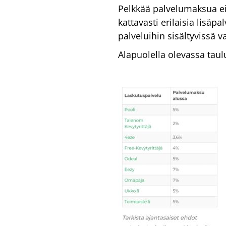
Pelkkää palvelumaksua ei 
kattavasti erilaisia lisä
palveluihin sisältyvissä 
Alapuolella olevassa taul