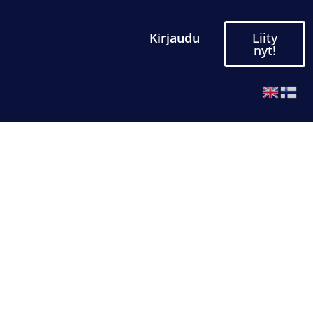
Kirjaudu
Liity
nyt!