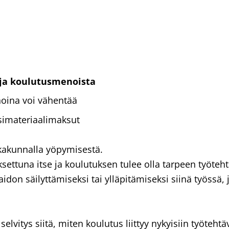
 ja koulutusmenoista
oina voi vähentää
ssimateriaalimaksut
akunnalla yöpymisestä.
settuna itse ja koulutuksen tulee olla tarpeen työteh
idon säilyttämiseksi tai ylläpitämiseksi siinä työssä,
elvitys siitä, miten koulutus liittyy nykyisiin työtehtäv