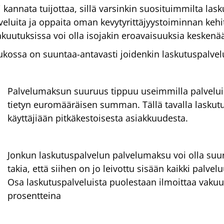
kannata tuijottaa, sillä varsinkin suosituimmilta lask
palveluita ja oppaita oman kevytyrittäjyystoiminnan keh
vakuutuksissa voi olla isojakin eroavaisuuksia keskenä
ukossa on suuntaa-antavasti joidenkin laskutuspalvelu
Palvelumaksun suuruus tippuu useimmilla palveluill
tietyn euromääräisen summan. Tällä tavalla laskutu
käyttäjiään pitkäkestoisesta asiakkuudesta.
Jonkun laskutuspalvelun palvelumaksu voi olla suu
takia, että siihen on jo leivottu sisään kaikki palve
Osa laskutuspalveluista puolestaan ilmoittaa vakuut
prosentteina