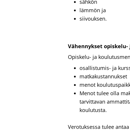
sähkön
lämmön ja
siivouksen.
Vähennykset opiskelu-
Opiskelu- ja koulutusmen
osallistumis- ja kur
matkakustannukset
menot koulutuspaikk
Menot tulee olla mak
tarvittavan ammattita
koulutusta.
Verotuksessa tulee antaa s