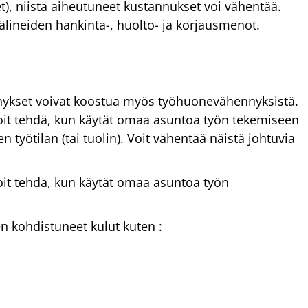
eet), niistä aiheutuneet kustannukset voi vähentää.
älineiden hankinta-, huolto- ja korjausmenot.
nykset voivat koostua myös työhuonevähennyksistä.
t tehdä, kun käytät omaa asuntoa työn tekemiseen
en työtilan (tai tuolin). Voit vähentää näistä johtuvia
t tehdä, kun käytät omaa asuntoa työn
en kohdistuneet kulut kuten :