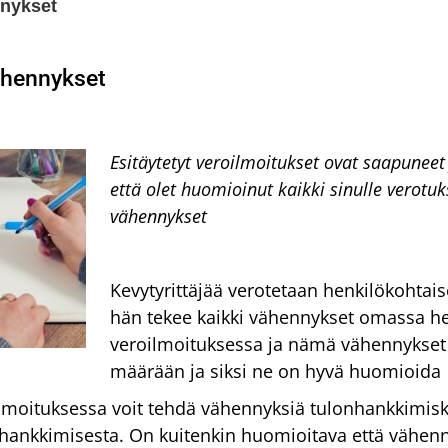
nnykset
ähennykset
Esitäytetyt veroilmoitukset ovat saapuneet 
että olet huomioinut kaikki sinulle verotu
vähennykset
Kevytyrittäjää verotetaan henkilökohtaise
hän tekee kaikki vähennykset omassa h
veroilmoituksessa ja nämä vähennykset 
määrään ja siksi ne on hyvä huomioida
moituksessa voit tehdä vähennyksiä tulonhankkimiskulu
n hankkimisesta. On kuitenkin huomioitava että vähe