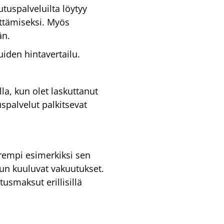
utuspalveluilta löytyy
ittämiseksi. Myös
än.
iden hintavertailu.
a, kun olet laskuttanut
spalvelut palkitsevat
rempi esimerkiksi sen
luun kuuluvat vakuutukset.
usmaksut erillisillä