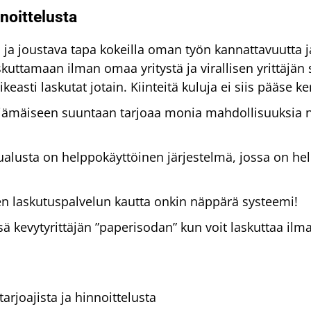
noittelusta
ön ja joustava tapa kokeilla oman työn kannattavuutta 
skuttamaan ilman omaa yritystä ja virallisen yrittäjän
ikeasti laskutat jotain. Kiinteitä kuluja ei siis pääse 
ämäiseen suuntaan tarjoaa monia mahdollisuuksia niin
ualusta on helppokäyttöinen järjestelmä, jossa on he
en laskutuspalvelun kautta onkin näppärä systeemi!
ä kevytyrittäjän ”paperisodan” kun voit laskuttaa ilm
ntarjoajista ja hinnoittelusta