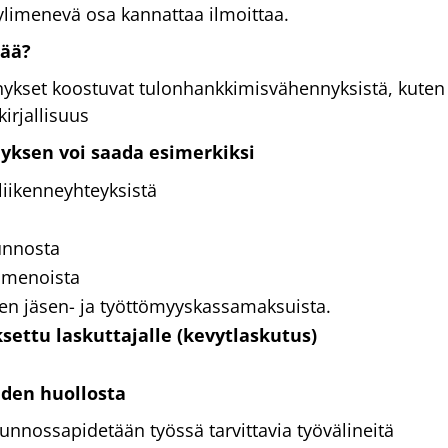
limenevä osa kannattaa ilmoittaa.
tää?
nykset koostuvat tulonhankkimisvähennyksistä, kuten
irjallisuus
ksen voi saada esimerkiksi
oliikenneyhteyksistä
unnosta
usmenoista
jen jäsen- ja työttömyyskassamaksuista.
settu laskuttajalle (kevytlaskutus)
den huollosta
kunnossapidetään työssä tarvittavia työvälineitä