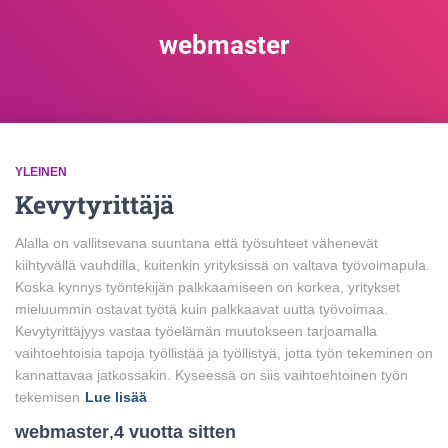
webmaster
YLEINEN
Kevytyrittäjä
Alalla on vallitsevana suuntana että työsuhteet vähenevät
kiihtyvällä vauhdilla, kuitenkin yrityksissä on valtava työvoimapula.
Koska kynnys työntekijän palkkaamiseen on korkea, yritykset
mieluummin ostavat työtä kuin palkkaavat uutta työvoimaa.
Kevytyrittäjyys vastaa työelämän muutokseen tarjoamalla
vaihtoehtoisia tapoja työllistää ja työllistyä, jotta työn tekeminen on
kannattavaa jatkossakin. Kyseessä on siis vaihtoehtoinen työn
tekemisen
Lue lisää
webmaster
,
4 vuotta
sitten